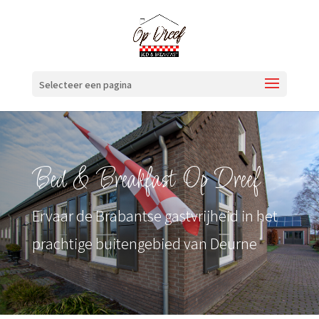
Selecteer een pagina
Bed & Breakfast Op Dreef
Ervaar de Brabantse gastvrijheid in het
prachtige buitengebied van Deurne